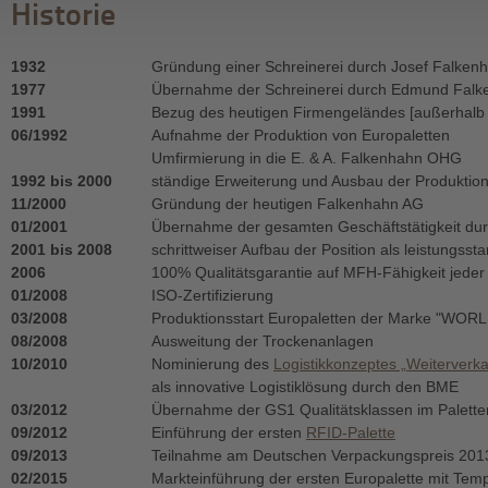
Historie
1932
Gründung einer Schreinerei durch Josef Falken
1977
Übernahme der Schreinerei durch Edmund Falk
1991
Bezug des heutigen Firmengeländes [außerhalb 
06/1992
Aufnahme der Produktion von Europaletten
Umfirmierung in die E. & A. Falkenhahn OHG
1992 bis 2000
ständige Erweiterung und Ausbau der Produktio
11/2000
Gründung der heutigen Falkenhahn AG
01/2001
Übernahme der gesamten Geschäftstätigkeit du
2001 bis 2008
schrittweiser Aufbau der Position als leistungsst
2006
100% Qualitätsgarantie auf MFH-Fähigkeit jeder 
01/2008
ISO-Zertifizierung
03/2008
Produktionsstart Europaletten der Marke "WOR
08/2008
Ausweitung der Trockenanlagen
10/2010
Nominierung des
Logistikkonzeptes „Weiterverka
als innovative Logistiklösung durch den BME
03/2012
Übernahme der GS1 Qualitätsklassen im Palett
09/2012
Einführung der ersten
RFID-Palette
09/2013
Teilnahme am Deutschen Verpackungspreis 2013
02/2015
Markteinführung der ersten Europalette mit Tem